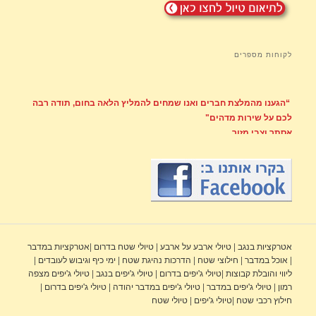
לקוחות מספרים
“הגענו מהמלצת חברים ואנו שמחים להמליץ הלאה בחום, תודה רבה
לכם על שירות מדהים"
אסתר וצבי מזור
"כבר משיחת הטלפון הראשונה הבנו שהגענו למקום הנכון, דרור הקרין
מקצועיות רבה והתאים לנו טיול בדיוק לפי העדפותינו- לא ארוך מידי
ולא קצר מדי ועם שפע של אטרקציות - פשוט 4 שעות של כיף אדיר..."
יורם ואירית
"תודה רבה בשם משפחת אטיאס המורחבת על טיול משפחתי נהדר
אטרקציות בנגב | טיולי ארבע על ארבע | טיולי שטח בדרום |אטרקציות במדבר
בסוף השבוע. הארגון והלוגיסטיקה, ההסברים וההדרכה הממצה על
| אוכל במדבר | חילוצי שטח | הדרכות נהיגת שטח | ימי כיף וגיבוש לעובדים |
המדבר המדהים שהכרנו..."
ליווי והובלת קבוצות |טיולי ג'יפים בדרום | טיולי ג'יפים בנגב | טיולי ג'יפים מצפה
יפית, חיים והילדים
רמון | טיולי ג'יפים במדבר | טיולי ג'יפים במדבר יהודה | טיולי ג'יפים בדרום |
חילוץ רכבי שטח |טיולי ג'יפים | טיולי שטח