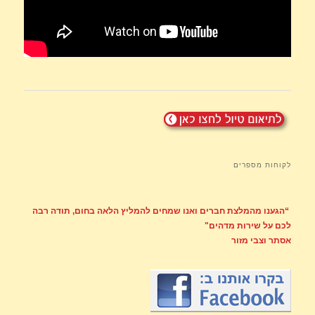
לקוחות מספרים
“הגענו מהמלצת חברים ואנו שמחים להמליץ הלאה בחום, תודה רבה
לכם על שירות מדהים"
אסתר וצבי מזור
"כבר משיחת הטלפון הראשונה הבנו שהגענו למקום הנכון, דרור הקרין
מקצועיות רבה והתאים לנו טיול בדיוק לפי העדפותינו- לא ארוך מידי
ולא קצר מדי ועם שפע של אטרקציות - פשוט 4 שעות של כיף אדיר..."
יורם ואירית