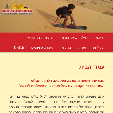
דרור במדבר – גלישת חולות וטיולי ג'יפים בדרום
טיולי ג'יפים בדרום
תפריט ראשי
ראשי
מומלץ – גלישת חולות
אירועים ימי כיף וגיבוש
לדלג לתוכן
לדלג לתוכן המשני
פעילויות
אודות
צור קשר
קישורים שימושיים
English
עמוד הבית
קצת יותר משעה מהמרכז, הפקקים, הלחות והבלאגן
ואתם במדבר הקסום, עם שלל אטרקציות ופעילויות לכל גיל!
אתם מוזמנים לחוויה מדברית מדהימה: לטייל בג’יפ ממוזג בנחלים,
קניונים וערים עתיקות על דרך הבשמים, לטבול במעיינות
קרירים, לגלוש על החולות בחוויה מסעירה וליהנות מהבריזה הנעימה
של המדבר. מתאים מאוד למתכננים יום כיף בדרום, לבאים להתארח